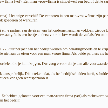
w firma (vof). Een man-vrouwfirma is simpelweg een bedrijf dat je same
irma). Het enige verschil? De vennoten in een man-vrouwfirma zijn partn
 ook goederen of werkuren.
ij en je partner aan de eisen van het ondernemerschap voldoen, ziet de B
btw-aangifte is een beetje anders: voor de btw wordt de vof als één on
.225 uur per jaar aan het bedrijf werken om belastingvoordelen te krij
atie niet aan de eisen voor een man-vrouwfirma. Als beide partners als 
ordelen die je kunt krijgen. Dus zorg ervoor dat je aan alle voorwaard
k aansprakelijk. Dit betekent dat, als het bedrijf schulden heeft, schu
t een vof geen rechtspersoon is.
Ze hebben gekozen voor een man-vrouw firma (vof) als rechtsvorm waarb
n het bedrijf.