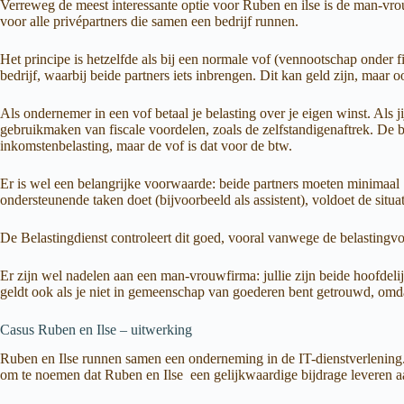
Verreweg de meest interessante optie voor Ruben en ilse is de man-vrou
voor alle privépartners die samen een bedrijf runnen.
Het principe is hetzelfde als bij een normale vof (vennootschap onder f
bedrijf, waarbij beide partners iets inbrengen. Dit kan geld zijn, maar
Als ondernemer in een vof betaal je belasting over je eigen winst. Als j
gebruikmaken van fiscale voordelen, zoals de zelfstandigenaftrek. De 
inkomstenbelasting, maar de vof is dat voor de btw.
Er is wel een belangrijke voorwaarde: beide partners moeten minimaal 1
ondersteunende taken doet (bijvoorbeeld als assistent), voldoet de situ
De Belastingdienst controleert dit goed, vooral vanwege de belastingvo
Er zijn wel nadelen aan een man-vrouwfirma: jullie zijn beide hoofdelij
geldt ook als je niet in gemeenschap van goederen bent getrouwd, omda
Casus Ruben en Ilse – uitwerking
Ruben en Ilse runnen samen een onderneming in de IT-dienstverlening. 
om te noemen dat Ruben en Ilse een gelijkwaardige bijdrage leveren aa