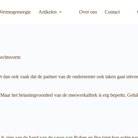
Vermogensregie
Artikelen
Over ons
Contact
echtsvorm
et dan ook vaak dat de partner van de ondernemer ook taken gaat uitvoere
r het belastingvoordeel van de meewerkaftrek is erg beperkt. Gelukkig z
 laat ik zien aan de hand van de casus van Ruben en Ilse (niet hun echt