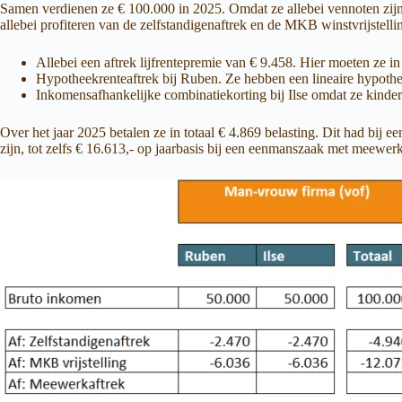
Samen verdienen ze € 100.000 in 2025. Omdat ze allebei vennoten zijn 
allebei profiteren van de zelfstandigenaftrek en de MKB winstvrijstell
Allebei een aftrek lijfrentepremie van € 9.458. Hier moeten ze in
Hypotheekrenteaftrek bij Ruben. Ze hebben een lineaire hypoth
Inkomensafhankelijke combinatiekorting bij Ilse omdat ze kinde
Over het jaar 2025 betalen ze in totaal € 4.869 belasting. Dit had bi
zijn, tot zelfs € 16.613,- op jaarbasis bij een eenmanszaak met meewerk