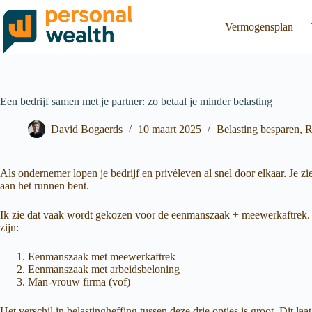
Vermogensplan
Een bedrijf samen met je partner: zo betaal je minder belasting
David Bogaerds
10 maart 2025
Belasting besparen
,
R
Als ondernemer lopen je bedrijf en privéleven al snel door elkaar. Je zi
aan het runnen bent.
Ik zie dat vaak wordt gekozen voor de eenmanszaak + meewerkaftrek. Maa
zijn:
Eenmanszaak met meewerkaftrek
Eenmanszaak met arbeidsbeloning
Man-vrouw firma (vof)
Het verschil in belastingheffing tussen deze drie opties is groot. Dit