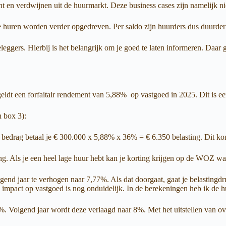
en verdwijnen uit de huurmarkt. Deze business cases zijn namelijk ni
uren worden verder opgedreven. Per saldo zijn huurders dus duurder 
ers. Hierbij is het belangrijk om je goed te laten informeren. Daar gaa
eldt een forfaitair rendement van 5,88% op vastgoed in 2025. Dit is ee
n box 3):
 bedrag betaal je € 300.000 x 5,88% x 36% = € 6.350 belasting. Dit 
ng. Als je een heel lage huur hebt kan je korting krijgen op de WOZ wa
olgend jaar te verhogen naar 7,77%. Als dat doorgaat, gaat je belasting
impact op vastgoed is nog onduidelijk. In de berekeningen heb ik de 
. Volgend jaar wordt deze verlaagd naar 8%. Met het uitstellen van ov