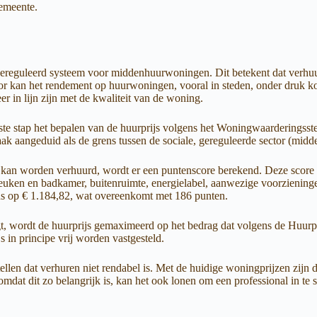
gemeente.
en gereguleerd systeem voor middenhuurwoningen. Dit betekent dat verh
or kan het rendement op huurwoningen, vooral in steden, onder druk kom
 in lijn zijn met de kwaliteit van de woning.
erste stap het bepalen van de huurprijs volgens het Woningwaarderingsste
k aangeduid als de grens tussen de sociale, gereguleerde sector (midden
s kan worden verhuurd, wordt er een puntenscore berekend. Deze score 
 keuken en badkamer, buitenruimte, energielabel, aanwezige voorzienin
rens op € 1.184,82, wat overeenkomt met 186 punten.
gt, wordt de huurprijs gemaximeerd op het bedrag dat volgens de Huurp
s in principe vrij worden vastgesteld.
n dat verhuren niet rendabel is. Met de huidige woningprijzen zijn die 
omdat dit zo belangrijk is, kan het ook lonen om een professional in te 