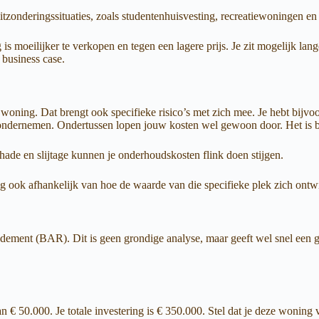
uitzonderingssituaties, zoals studentenhuisvesting, recreatiewoningen e
is moeilijker te verkopen en tegen een lagere prijs. Je zit mogelijk la
 business case.
 woning. Dat brengt ook specifieke risico’s met zich mee. Je hebt bijvo
 ondernemen. Ondertussen lopen jouw kosten wel gewoon door. Het is be
de en slijtage kunnen je onderhoudskosten flink doen stijgen.
g ook afhankelijk van hoe de waarde van die specifieke plek zich ontwi
ent (BAR). Dit is geen grondige analyse, maar geeft wel snel een glob
 50.000. Je totale investering is € 350.000. Stel dat je deze woning vo