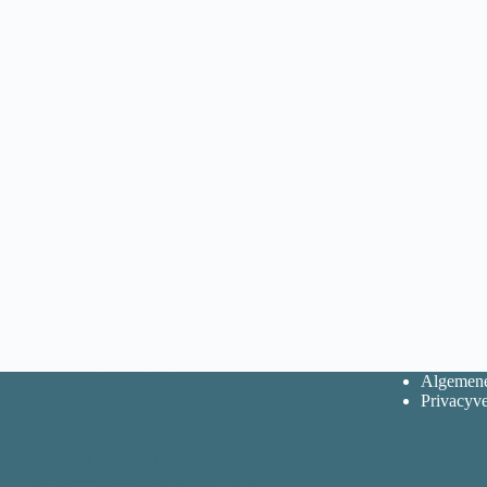
Downloads
Algemene
Rekentool erfbelasting
Privacyve
Rekentool eenmanszaak of BV 2026 en
2025
Rekentool DGA-salaris of dividend
Rekentool beleggen BV of privé