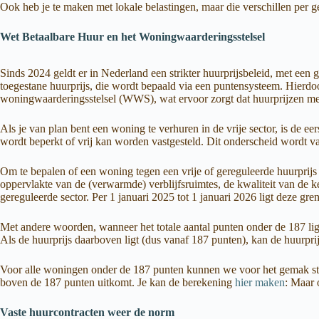
Ook heb je te maken met lokale belastingen, maar die verschillen per 
Wet Betaalbare Huur en het Woningwaarderingsstelsel
Sinds 2024 geldt er in Nederland een strikter huurprijsbeleid, met e
toegestane huurprijs, die wordt bepaald via een puntensysteem. Hierdo
woningwaarderingsstelsel (WWS), wat ervoor zorgt dat huurprijzen meer
Als je van plan bent een woning te verhuren in de vrije sector, is de e
wordt beperkt of vrij kan worden vastgesteld. Dit onderscheid wordt vaa
Om te bepalen of een woning tegen een vrije of gereguleerde huurprij
oppervlakte van de (verwarmde) verblijfsruimtes, de kwaliteit van de
gereguleerde sector. Per 1 januari 2025 tot 1 januari 2026 ligt deze g
Met andere woorden, wanneer het totale aantal punten onder de 187 li
Als de huurprijs daarboven ligt (dus vanaf 187 punten), kan de huurprij
Voor alle woningen onder de 187 punten kunnen we voor het gemak stelle
boven de 187 punten uitkomt. Je kan de berekening
hier maken
: Maar 
Vaste huurcontracten weer de norm