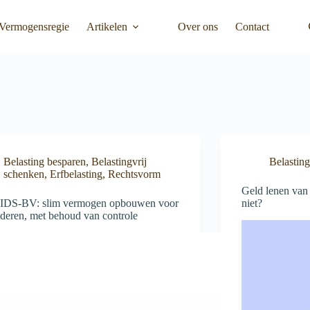
Vermogensregie
Artikelen
Over ons
Contact
Belasting besparen
,
Belastingvrij
Belastin
schenken
,
Erfbelasting
,
Rechtsvorm
Geld lenen van 
IDS-BV: slim vermogen opbouwen voor
niet?
nderen, met behoud van controle