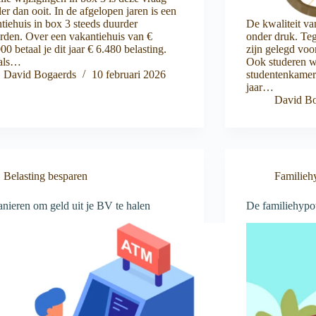
ler dan ooit. In de afgelopen jaren is een
tiehuis in box 3 steeds duurder
De kwaliteit va
den. Over een vakantiehuis van €
onder druk. Te
00 betaal je dit jaar € 6.480 belasting.
zijn gelegd voo
als…
Ook studeren w
David Bogaerds
10 februari 2026
studentenkamer b
jaar…
David Bo
Belasting besparen
Familieh
nieren om geld uit je BV te halen
De familiehypo