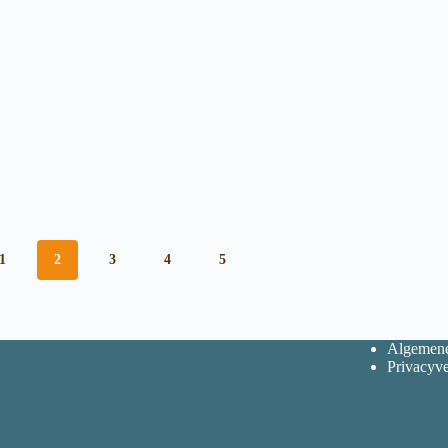
1
2
3
4
5
Downloads
Algemene
Rekentool erfbelasting
Privacyve
Rekentool eenmanszaak of BV 2026 en
2025
Rekentool DGA-salaris of dividend
Rekentool beleggen BV of privé