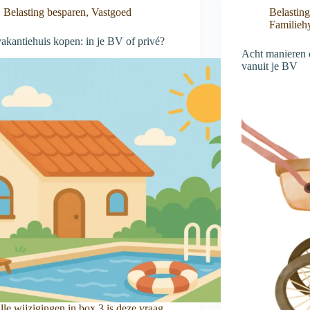
Belasting besparen
,
Vastgoed
Belastin
Familieh
akantiehuis kopen: in je BV of privé?
Acht manieren o
vanuit je BV
lle wijzigingen in box 3 is deze vraag