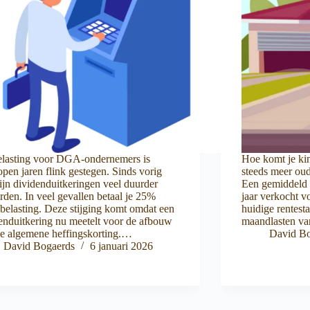
elasting voor DGA-ondernemers is
Hoe komt je ki
open jaren flink gestegen. Sinds vorig
steeds meer oude
zijn dividenduitkeringen veel duurder
Een gemiddeld 
den. In veel gevallen betaal je 25%
jaar verkocht v
belasting. Deze stijging komt omdat een
huidige rentest
enduitkering nu meetelt voor de afbouw
maandlasten v
e algemene heffingskorting.…
David Bo
David Bogaerds
6 januari 2026