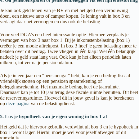
4. Ga pensioensparen of pensioenbeleggen via een lijfrentestorting
Je kan ook geld lenen van je BV en met het geld een verbouwing
doen, een nieuwe auto of camper kopen. Je lening valt in box 3 en
verlaagt daar het vermogen en dus ook de belasting.
Voor veel DGA’s een heel interessante optie. Hiermee verplaats je
vermogen van box 3 naar box 1. Bij je inkomstenbelasting (box 1)
creëer je een mooie aftrekpost. In box 3 hoef je geen belasting meer te
betalen over dit bedrag. Twee vliegen in één klap! Wel één belangrijk
nadeel: je geld staat lang vast. Ook kan je het alleen periodiek laten
uitkeren, tot ver na je pensioendatum.
Als je in een jaar een “pensioengat” hebt, kan je een bedrag fiscaal
vriendelijk storten op een pensioen spaarrekening of
beleggingsrekening. Het maximale bedrag heet de jaarruimte.
Daarnaast kan je tot 10 jaar terug deze fiscale ruimte benutten. Dit heet
de reserveringsruimte. Hoeveel dit in jouw geval is kan je berekenen
op
deze pagina
van de belastingdienst.
5. Los je hypotheek van je eigen woning in box 1 af
Het geld dat je hiervoor gebruikt verdwijnt uit box 3 en je hypoheek in
box 1 wordt lager. Hierbij moet je wel voor jezelf afwegen of dit
gunstig is.