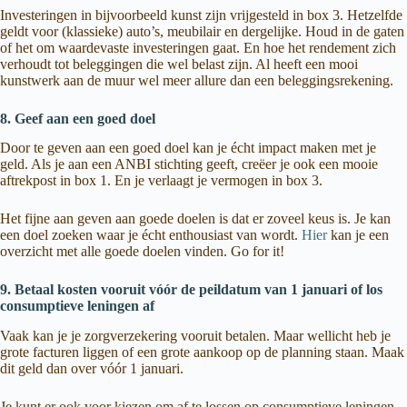
Investeringen in bijvoorbeeld kunst zijn vrijgesteld in box 3. Hetzelfde
geldt voor (klassieke) auto’s, meubilair en dergelijke. Houd in de gaten
of het om waardevaste investeringen gaat. En hoe het rendement zich
verhoudt tot beleggingen die wel belast zijn. Al heeft een mooi
kunstwerk aan de muur wel meer allure dan een beleggingsrekening.
8. Geef aan een goed doel
Door te geven aan een goed doel kan je écht impact maken met je
geld. Als je aan een ANBI stichting geeft, creëer je ook een mooie
aftrekpost in box 1. En je verlaagt je vermogen in box 3.
Het fijne aan geven aan goede doelen is dat er zoveel keus is. Je kan
een doel zoeken waar je écht enthousiast van wordt.
Hier
kan je een
overzicht met alle goede doelen vinden. Go for it!
9. Betaal kosten vooruit vóór de peildatum van 1 januari of los
consumptieve leningen af
Vaak kan je je zorgverzekering vooruit betalen. Maar wellicht heb je
grote facturen liggen of een grote aankoop op de planning staan. Maak
dit geld dan over vóór 1 januari.
Je kunt er ook voor kiezen om af te lossen op consumptieve leningen.