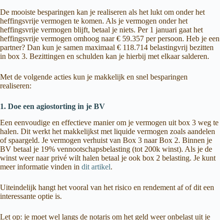
De mooiste besparingen kan je realiseren als het lukt om onder het
heffingsvrije vermogen te komen. Als je vermogen onder het
heffingsvrije vermogen blijft, betaal je niets. Per 1 januari gaat het
heffingsvrije vermogen omhoog naar € 59.357 per persoon. Heb je een
partner? Dan kun je samen maximaal € 118.714 belastingvrij bezitten
in box 3. Bezittingen en schulden kan je hierbij met elkaar salderen.
Met de volgende acties kun je makkelijk en snel besparingen
realiseren:
1. Doe een agiostorting in je BV
Een eenvoudige en effectieve manier om je vermogen uit box 3 weg te
halen. Dit werkt het makkelijkst met liquide vermogen zoals aandelen
of spaargeld. Je vermogen verhuist van Box 3 naar Box 2. Binnen je
BV betaal je 19% vennootschapsbelasting (tot 200k winst). Als je de
winst weer naar privé wilt halen betaal je ook box 2 belasting. Je kunt
meer informatie vinden in
dit artikel
.
Uiteindelijk hangt het vooral van het risico en rendement af of dit een
interessante optie is.
Let op: je moet wel langs de notaris om het geld weer onbelast uit je